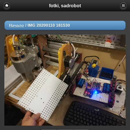
fotki, sadrobot
Начало
/
IMG 20200110 181530